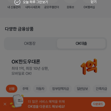
닫기
오늘 하루 그만보기
내 신용관리
내차시세조회
공모주캘린더
읏튜브
OK멤버십
다양한 금융상품
OK통장
OK대출
신용
주택
자동차
정부정책자금
일반담보
건축자금
더 많은 서비스 혜택을 위해
OK중금리생활안정대출
다운로드
OK앱을 다운로드 해보세요!
생활안정을 위한 중금리 신용대출